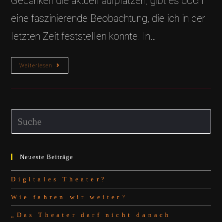
Gedanken die aktuell aufplatzen, gibt es doch
eine faszinierende Beobachtung, die ich in der
letzten Zeit feststellen konnte. In…
Wie
Weiterlesen
Fahren
Wir
Weiter?
Search
this
website
Neueste Beiträge
Digitales Theater?
Wie fahren wir weiter?
„Das Theater darf nicht danach