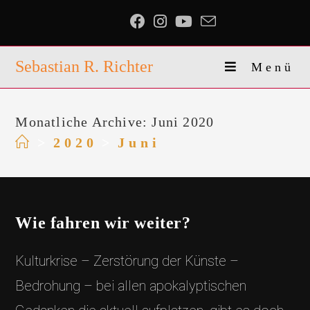
Zum
Inhalt
springen
Sebastian R. Richter
Menü
Monatliche Archive: Juni 2020
>
2020
>
Juni
Wie fahren wir weiter?
Kulturkrise – Zerstörung der Künste –
Bedrohung – bei allen apokalyptischen