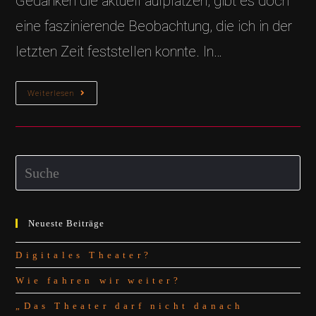
Gedanken die aktuell aufplatzen, gibt es doch
eine faszinierende Beobachtung, die ich in der
letzten Zeit feststellen konnte. In…
Wie
Weiterlesen
Fahren
Wir
Weiter?
Search
this
website
Neueste Beiträge
Digitales Theater?
Wie fahren wir weiter?
„Das Theater darf nicht danach