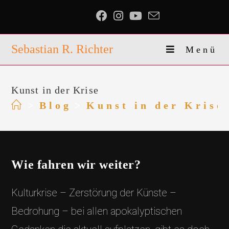
Zum
Inhalt
springen
Sebastian R. Richter
Menü
Kunst in der Krise
>
Blog
>
Kunst in der Krise
Wie fahren wir weiter?
Kulturkrise – Zerstörung der Künste –
Bedrohung – bei allen apokalyptischen